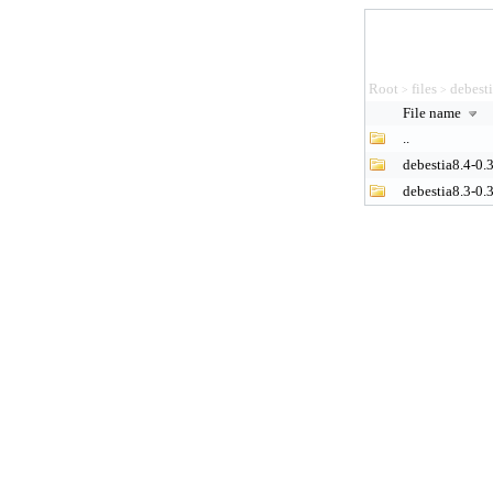
Root
files
debest
>
>
File name
..
debestia8.4-0.
debestia8.3-0.